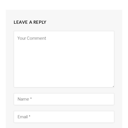
LEAVE A REPLY