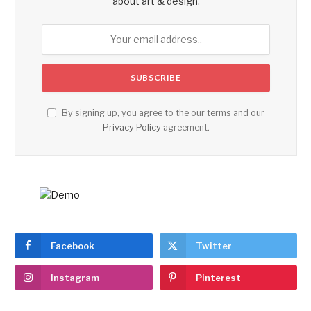
about art & design.
By signing up, you agree to the our terms and our
Privacy Policy
agreement.
Facebook
Twitter
Instagram
Pinterest