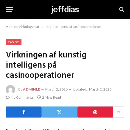
jeffdias
Home
»
Virkningen af ​​kunstig intelligens på casinooperationer
CASINO
Virkningen af ​​kunstig
intelligens på
casinooperationer
By
ADMINLE
March 2, 2026
Updated:
March 2, 2026
No Comments
2 Mins Read