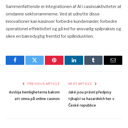
Sammenfattende er integrationen af ​​AI i casinoaktiviteter at
omdanne sektorrammerne. Ved at udnytte disse
innovationer kan kasinoer forbedre kundemøder, forbedre
operationel effektivitet og gå ind for ansvarlig spilpraksis og
sikre en bæredygtig fremtid for spilindustrien.
Facebook
Twitter
Pinterest
LinkedIn
Tumblr
Email
PREVIOUS ARTICLE
NEXT ARTICLE
Avslöja hemligheterna bakom
Jaké jsou právní předpisy
att vinna på online casinon
týkající se hazardních her v
České republice