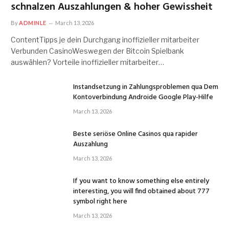
schnalzen Auszahlungen & hoher Gewissheit
By
ADMINLE
March 13, 2026
ContentTipps je dein Durchgang inoffizieller mitarbeiter
Verbunden CasinoWeswegen der Bitcoin Spielbank
auswählen? Vorteile inoffizieller mitarbeiter…
Instandsetzung in Zahlungsproblemen qua Dem
Kontoverbindung Androide Google Play-Hilfe
March 13, 2026
Beste seriöse Online Casinos qua rapider
Auszahlung
March 13, 2026
If you want to know something else entirely
interesting, you will find obtained about 777
symbol right here
March 13, 2026