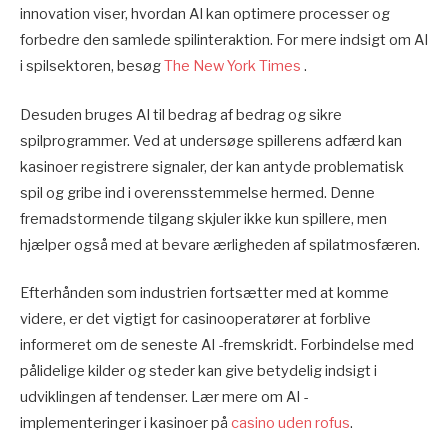
innovation viser, hvordan AI kan optimere processer og
forbedre den samlede spilinteraktion. For mere indsigt om AI
i spilsektoren, besøg
The New York Times
.
Desuden bruges AI til bedrag af bedrag og sikre
spilprogrammer. Ved at undersøge spillerens adfærd kan
kasinoer registrere signaler, der kan antyde problematisk
spil og gribe ind i overensstemmelse hermed. Denne
fremadstormende tilgang skjuler ikke kun spillere, men
hjælper også med at bevare ærligheden af ​​spilatmosfæren.
Efterhånden som industrien fortsætter med at komme
videre, er det vigtigt for casinooperatører at forblive
informeret om de seneste AI -fremskridt. Forbindelse med
pålidelige kilder og steder kan give betydelig indsigt i
udviklingen af ​​tendenser. Lær mere om AI -
implementeringer i kasinoer på
casino uden rofus
.