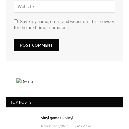
Save my name, email, and website in this browser
for the next time I comment.
TOP POSTS
vinyl games – vinyl
November 5, 2025
469
Views