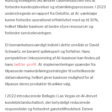
Kunstig intelligens (AI) ændrer casinoindustrien ved at
forbedre kundeoplevelser og strømliningsprocesser. I 2023
understregede en rapport fra Deloitte, at AI -værktøjer
kunne forbedre operationel effektivitet med op til 30%,
hvilket tillader kasinoer at bedre styre ressourcer og
forbedre serviceleveringen.
Et bemærkelsesværdigt individ i dette område er David
Schwartz, en berømt spilekspert og forfatter. Hans
perspektiver i inkorporering af AI i kasinoer kan findes på
hans
twitter -profil
. AI -implementeringer spænder fra
tilpassede markedsføringsstrategier til sofistikerede
dataevaluering, hvilket giver kasinoer mulighed for at
tilpasse deres produkter til unikke valg.
I 2022 introducerede Bellagio i Las Vegas en AI-drevet
kundebistandschatbot, der betydeligt reducerede
responstider og forbedret gæstetilfredshed. Denne