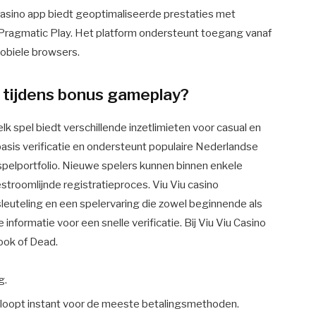
casino app biedt geoptimaliseerde prestaties met
 Pragmatic Play. Het platform ondersteunt toegang vanaf
mobiele browsers.
n tijdens bonus gameplay?
lk spel biedt verschillende inzetlimieten voor casual en
 basis verificatie en ondersteunt populaire Nederlandse
pelportfolio. Nieuwe spelers kunnen binnen enkele
estroomlijnde registratieproces. Viu Viu casino
euteling en een spelervaring die zowel beginnende als
nformatie voor een snelle verificatie. Bij Viu Viu Casino
Book of Dead.
g.
erloopt instant voor de meeste betalingsmethoden.