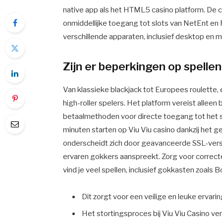
native app als het HTML5 casino platform. De 
onmiddellijke toegang tot slots van NetEnt en
verschillende apparaten, inclusief desktop en 
Zijn er beperkingen op spelle
Van klassieke blackjack tot Europees roulette, e
high-roller spelers. Het platform vereist alleen
betaalmethoden voor directe toegang tot het s
minuten starten op Viu Viu casino dankzij het g
onderscheidt zich door geavanceerde SSL-versl
ervaren gokkers aanspreekt. Zorg voor correcte i
vind je veel spellen, inclusief gokkasten zoals 
Dit zorgt voor een veilige en leuke ervarin
Het stortingsproces bij Viu Viu Casino v