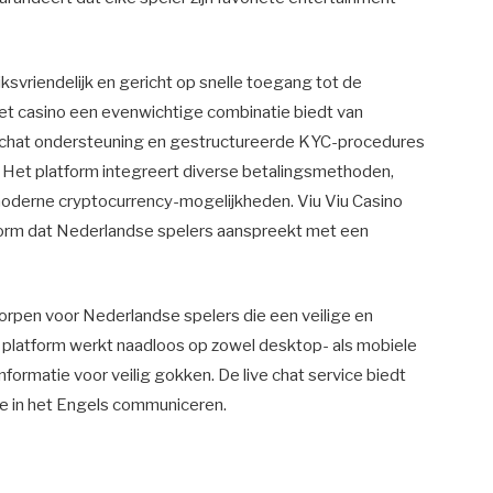
ksvriendelijk en gericht op snelle toegang tot de
het casino een evenwichtige combinatie biedt van
e chat ondersteuning en gestructureerde KYC-procedures
. Het platform integreert diverse betalingsmethoden,
moderne cryptocurrency-mogelijkheden. Viu Viu Casino
tform dat Nederlandse spelers aanspreekt met een
worpen voor Nederlandse spelers die een veilige en
e platform werkt naadloos op zowel desktop- als mobiele
nformatie voor veilig gokken. De live chat service biedt
e in het Engels communiceren.