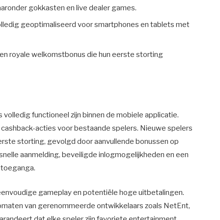
aaronder gokkasten en live dealer games.
volledig geoptimaliseerd voor smartphones en tablets met
n royale welkomstbonus die hun eerste storting
volledig functioneel zijn binnen de mobiele applicatie.
n cashback-acties voor bestaande spelers. Nieuwe spelers
rste storting, gevolgd door aanvullende bonussen op
nelle aanmelding, beveiligde inlogmogelijkheden en een
rmtoeganga.
eenvoudige gameplay en potentiële hoge uitbetalingen.
omaten van gerenommeerde ontwikkelaars zoals NetEnt,
arandeert dat elke speler zijn favoriete entertainment