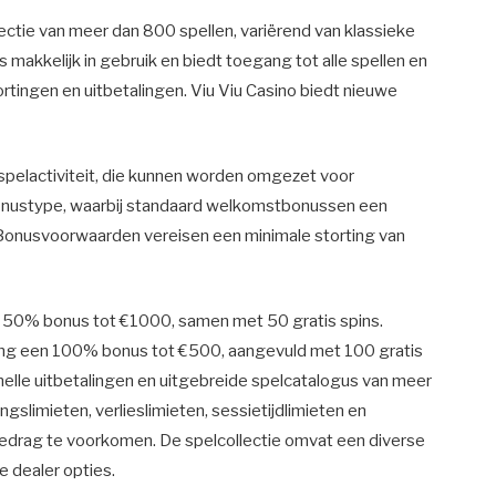
lectie van meer dan 800 spellen, variërend van klassieke
is makkelijk in gebruik en biedt toegang tot alle spellen en
tortingen en uitbetalingen. Viu Viu Casino biedt nieuwe
spelactiviteit, die kunnen worden omgezet voor
 bonustype, waarbij standaard welkomstbonussen een
Bonusvoorwaarden vereisen een minimale storting van
en 50% bonus tot €1000, samen met 50 gratis spins.
ting een 100% bonus tot €500, aangevuld met 100 gratis
elle uitbetalingen en uitgebreide spelcatalogus van meer
ngslimieten, verlieslimieten, sessietijdlimieten en
gedrag te voorkomen. De spelcollectie omvat een diverse
ve dealer opties.