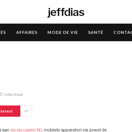
jeffdias
TÉS
AFFAIRES
MODE DE VIE
SANTÉ
CONTA
5 Mins Read
nterest
a aan
viu viu casino NL
mobiele apparaten via zowel de