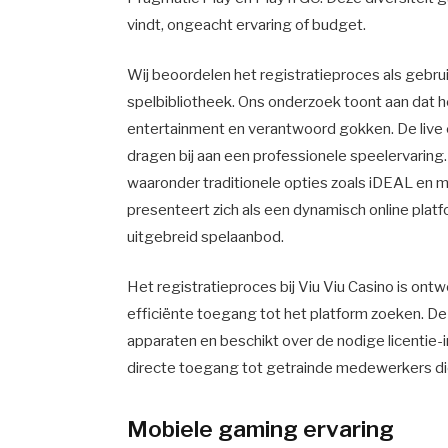
vindt, ongeacht ervaring of budget.
Wij beoordelen het registratieproces als gebrui
spelbibliotheek. Ons onderzoek toont aan dat 
entertainment en verantwoord gokken. De liv
dragen bij aan een professionele speelervaring
waaronder traditionele opties zoals iDEAL en 
presenteert zich als een dynamisch online pla
uitgebreid spelaanbod.
Het registratieproces bij Viu Viu Casino is ont
efficiënte toegang tot het platform zoeken. D
apparaten en beschikt over de nodige licentie-i
directe toegang tot getrainde medewerkers di
Mobiele gaming ervaring