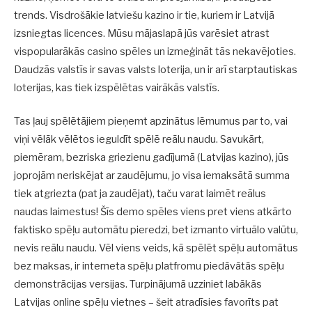
trends. Visdrošākie latviešu kazino ir tie, kuriem ir Latvijā
izsniegtas licences. Mūsu mājaslapā jūs varēsiet atrast
vispopularākās casino spēles un izmeģināt tās nekavējoties.
Daudzās valstīs ir savas valsts loterija, un ir arī starptautiskas
loterijas, kas tiek izspēlētas vairākās valstīs.
Tas ļauj spēlētājiem pieņemt apzinātus lēmumus par to, vai
viņi vēlāk vēlētos ieguldīt spēlē reālu naudu. Savukārt,
piemēram, bezriska griezienu gadījumā (Latvijas kazino), jūs
joprojām neriskējat ar zaudējumu, jo visa iemaksātā summa
tiek atgriezta (pat ja zaudējat), taču varat laimēt reālus
naudas laimestus! Šīs demo spēles viens pret viens atkārto
faktisko spēļu automātu pieredzi, bet izmanto virtuālo valūtu,
nevis reālu naudu. Vēl viens veids, kā spēlēt spēļu automātus
bez maksas, ir interneta spēļu platfromu piedāvātās spēļu
demonstrācijas versijas. Turpinājumā uzziniet labākās
Latvijas online spēļu vietnes – šeit atradīsies favorīts pat