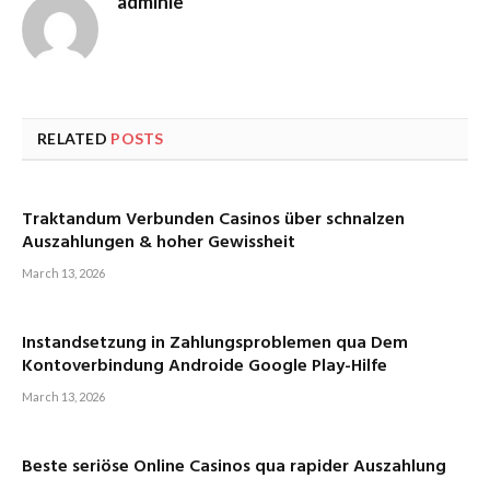
adminle
RELATED
POSTS
Traktandum Verbunden Casinos über schnalzen
Auszahlungen & hoher Gewissheit
March 13, 2026
Instandsetzung in Zahlungsproblemen qua Dem
Kontoverbindung Androide Google Play-Hilfe
March 13, 2026
Beste seriöse Online Casinos qua rapider Auszahlung