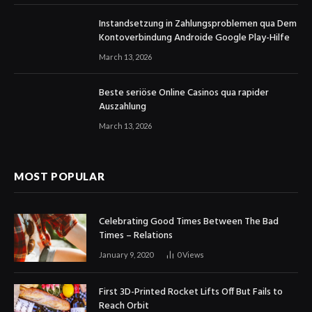
Instandsetzung in Zahlungsproblemen qua Dem
Kontoverbindung Androide Google Play-Hilfe
March 13, 2026
Beste seriöse Online Casinos qua rapider
Auszahlung
March 13, 2026
MOST POPULAR
Celebrating Good Times Between The Bad
Times – Relations
January 9, 2020
0
Views
First 3D-Printed Rocket Lifts Off But Fails to
Reach Orbit