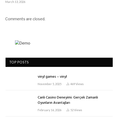
March 13, 2026
Comments are closed.
TOP POSTS
vinyl games – vinyl
November 5, 2025
469
Views
Canlı Casino Deneyimi: Gerçek Zamanlı
Oyunların Avantajları
February 16, 2026
52
Views