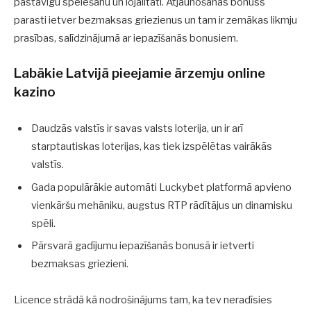
pastāvīgu spēlēšanu un lojalitāti. Atjaunošanas bonuss
parasti ietver bezmaksas griezienus un tam ir zemākas likmju
prasības, salīdzinājumā ar iepazīšanās bonusiem.
Labākie Latvijā pieejamie ārzemju online
kazino
Daudzās valstīs ir savas valsts loterija, un ir arī
starptautiskas loterijas, kas tiek izspēlētas vairākās
valstīs.
Gada populārākie automāti Luckybet platformā apvieno
vienkāršu mehāniku, augstus RTP rādītājus un dinamisku
spēli.
Pārsvarā gadījumu iepazīšanās bonusā ir ietverti
bezmaksas griezieni.
Licence strādā kā nodrošinājums tam, ka tev neradīsies