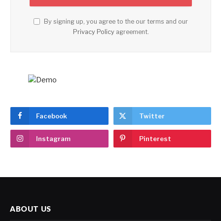
By signing up, you agree to the our terms and our
Privacy Policy
agreement.
Facebook
Twitter
Instagram
Pinterest
ABOUT US