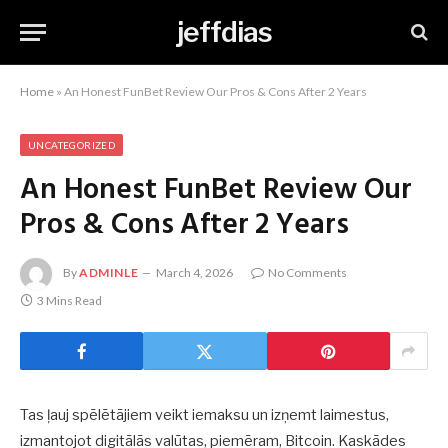
jeffdias
Home
»
An Honest FunBet Review Our Pros & Cons After 2 Years
UNCATEGORIZED
An Honest FunBet Review Our
Pros & Cons After 2 Years
By
ADMINLE
March 4, 2026
No Comments
3 Mins Read
Tas ļauj spēlētājiem veikt iemaksu un izņemt laimestus,
izmantojot digitālās valūtas, piemēram, Bitcoin. Kaskādes