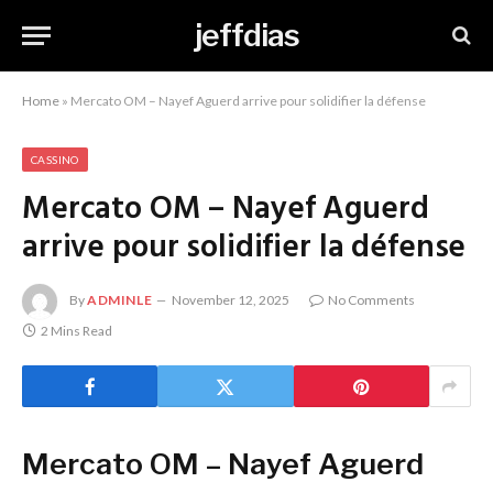
jeffdias
Home
»
Mercato OM – Nayef Aguerd arrive pour solidifier la défense
CASSINO
Mercato OM – Nayef Aguerd
arrive pour solidifier la défense
By
ADMINLE
November 12, 2025
No Comments
2 Mins Read
Mercato OM – Nayef Aguerd