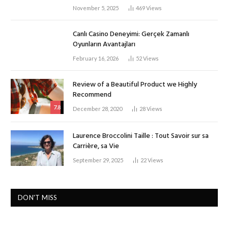
November 5, 2025
469
Views
Canlı Casino Deneyimi: Gerçek Zamanlı
Oyunların Avantajları
February 16, 2026
52
Views
Review of a Beautiful Product we Highly
Recommend
7.8
December 28, 2020
28
Views
Laurence Broccolini Taille : Tout Savoir sur sa
Carrière, sa Vie
September 29, 2025
22
Views
DON'T MISS