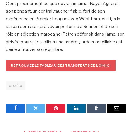
C’est précisément ce que devrait incarner Nayef Aguerd,
son pendant, un central gaucher fiable, fort de son
expérience en Premier League avec West Ham, en Liga la
saison dernière après avoir performé à Rennes et de son
rôle en sélection marocaine. Patron défensif dans l’âme, son
arrivée pourrait stabiliser une arrière-garde marseillaise qui
peine à trouver son équilibre.
RETROUVEZ LE TABLEAU DES TRANSFERTS DE L'OM ICI
cassino
Facebook
Twitter
Pinterest
LinkedIn
Tumblr
Email