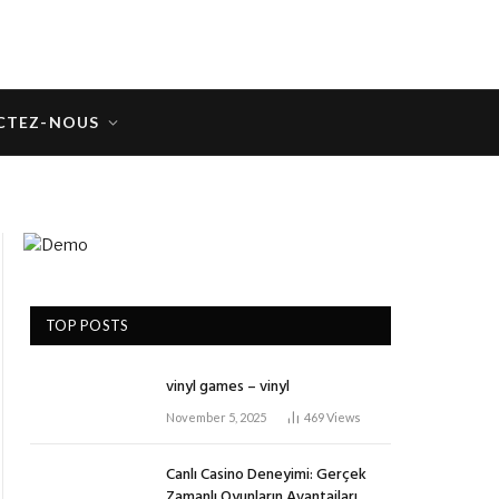
CTEZ-NOUS
TOP POSTS
vinyl games – vinyl
November 5, 2025
469
Views
Canlı Casino Deneyimi: Gerçek
Zamanlı Oyunların Avantajları