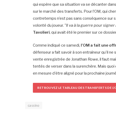
qui espère que sa situation va se décanter dans 
sur le marché des transferts. Pour l’OM, qui ch
contretemps n’est pas sans conséquence sur sa 
volonté du joueur.
"Il va à la guerre pour signer
Tavolieri
, qui avait été le premier sur ce dossier
Comme indiqué ce samedi,
l'OM a fait une of
défenseur a fait savoir à son entraîneur qu'il ne
vente enregistrée de Jonathan Rowe, il faut ma
tentés de verser dans la surenchère. Mais quoi q
en mesure d'être aligné pour la prochaine journ
RETROUVEZ LE TABLEAU DES TRANSFERTS DE L'O
cassino