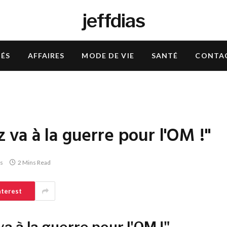
jeffdias
TÉS
AFFAIRES
MODE DE VIE
SANTÉ
CONTA
va à la guerre pour l'OM !"
s
2 Mins Read
nterest