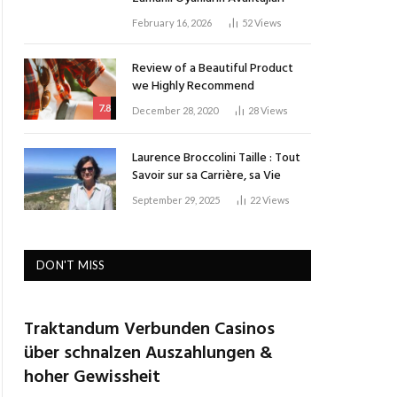
February 16, 2026
52
Views
Review of a Beautiful Product
we Highly Recommend
7.8
December 28, 2020
28
Views
Laurence Broccolini Taille : Tout
Savoir sur sa Carrière, sa Vie
September 29, 2025
22
Views
DON'T MISS
Traktandum Verbunden Casinos
über schnalzen Auszahlungen &
hoher Gewissheit