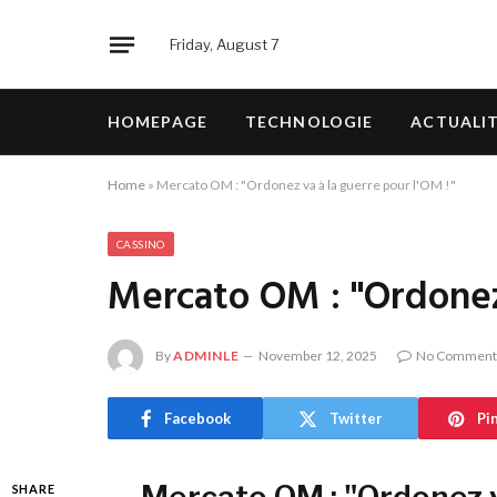
Friday, August 7
HOMEPAGE
TECHNOLOGIE
ACTUALI
Home
»
Mercato OM : "Ordonez va à la guerre pour l'OM !"
CASSINO
Mercato OM : "Ordonez 
By
ADMINLE
November 12, 2025
No Comment
Facebook
Twitter
Pi
SHARE