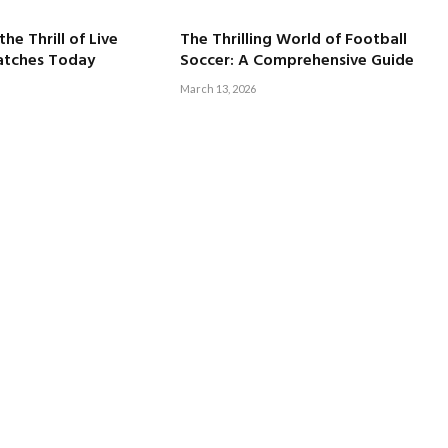
he Thrill of Live
The Thrilling World of Football
atches Today
Soccer: A Comprehensive Guide
March 13, 2026