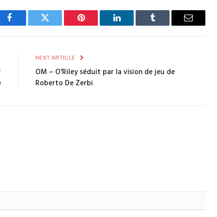
Facebook
Twitter
Pinterest
LinkedIn
Tumblr
Email
E
NEXT ARTICLE
r
OM – O'Riley séduit par la vision de jeu de
e
Roberto De Zerbi