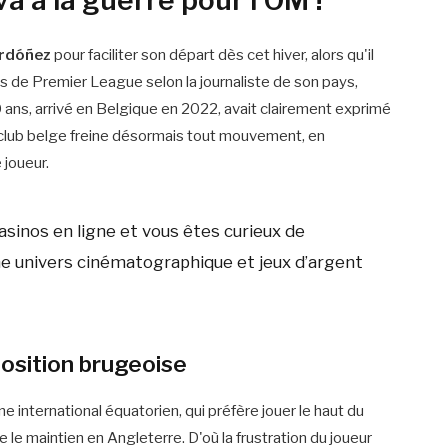
a à la guerre pour l'OM !"
Ordóñez
pour faciliter son départ dès cet hiver, alors qu'il
 de Premier League selon la journaliste de son pays,
0 ans, arrivé en Belgique en 2022, avait clairement exprimé
e club belge freine désormais tout mouvement, en
 joueur.
asinos en ligne et vous êtes curieux de
e univers cinématographique et jeux d’argent
position brugeoise
une international équatorien, qui préfère jouer le haut du
le maintien en Angleterre. D'où la frustration du joueur