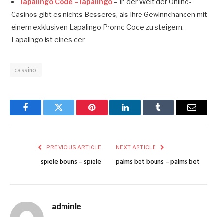
lapalingo Code – lapalingo
– In der Welt der Online-
Casinos gibt es nichts Besseres, als Ihre Gewinnchancen mit
einem exklusiven Lapalingo Promo Code zu steigern.
Lapalingo ist eines der
cassino
Facebook
Twitter
Pinterest
LinkedIn
Tumblr
Email
PREVIOUS ARTICLE
NEXT ARTICLE
spiele bouns – spiele
palms bet bouns – palms bet
adminle