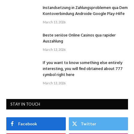
Instandsetzung in Zahlungsproblemen qua Dem
Kontoverbindung Androide Google Play-Hilfe
March 13, 2026
Beste seriöse Online Casinos qua rapider
Auszahlung
March 13, 2026
If you want to know something else entirely
interesting, you will find obtained about 777
symbol right here
March 13, 2026
STAY IN TOUCH
Facebook
Twitter