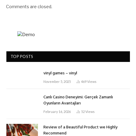
Comments are closed.
TOP POSTS
vinyl games – vinyl
November 5, 2025
469
Views
Canlı Casino Deneyimi: Gerçek Zamanlı
Oyunların Avantajları
February 16, 2026
52
Views
Review of a Beautiful Product we Highly
Recommend