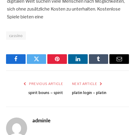
digitalen Welt suchen viele Menschen nach Möglichkeiten,
sich ohne zusätzliche Kosten zu unterhalten. Kostenlose
Spiele bieten eine
cassino
Facebook
Twitter
Pinterest
LinkedIn
Tumblr
Email
PREVIOUS ARTICLE
NEXT ARTICLE
spirit bouns – spirit
platin login – platin
adminle