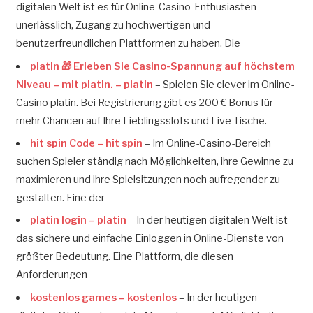
digitalen Welt ist es für Online-Casino-Enthusiasten
unerlässlich, Zugang zu hochwertigen und
benutzerfreundlichen Plattformen zu haben. Die
platin 🎁 Erleben Sie Casino-Spannung auf höchstem
Niveau – mit platin. – platin
– Spielen Sie clever im Online-
Casino platin. Bei Registrierung gibt es 200 € Bonus für
mehr Chancen auf Ihre Lieblingsslots und Live-Tische.
hit spin Code – hit spin
– Im Online-Casino-Bereich
suchen Spieler ständig nach Möglichkeiten, ihre Gewinne zu
maximieren und ihre Spielsitzungen noch aufregender zu
gestalten. Eine der
platin login – platin
– In der heutigen digitalen Welt ist
das sichere und einfache Einloggen in Online-Dienste von
größter Bedeutung. Eine Plattform, die diesen
Anforderungen
kostenlos games – kostenlos
– In der heutigen