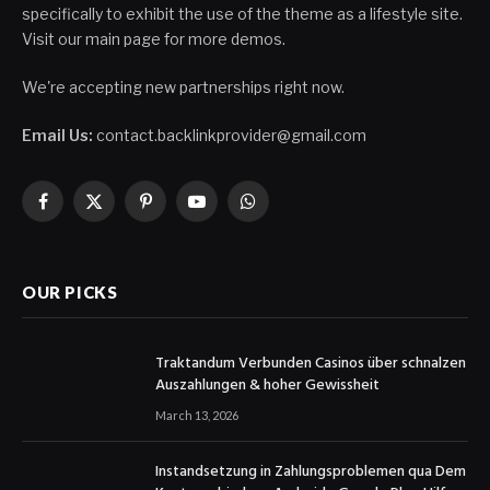
specifically to exhibit the use of the theme as a lifestyle site.
Visit our main page for more demos.
We're accepting new partnerships right now.
Email Us:
contact.backlinkprovider@gmail.com
Facebook
X
Pinterest
YouTube
WhatsApp
(Twitter)
OUR PICKS
Traktandum Verbunden Casinos über schnalzen
Auszahlungen & hoher Gewissheit
March 13, 2026
Instandsetzung in Zahlungsproblemen qua Dem